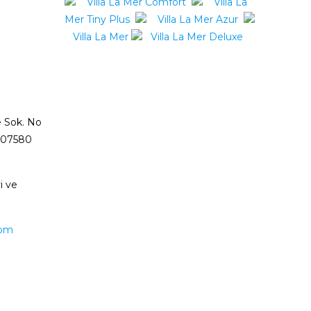
Villa La Mer Comfort
Villa La
Mer Tiny Plus
Villa La Mer Azur
Villa La Mer
Villa La Mer Deluxe
 Sok. No
a 07580
i ve
com