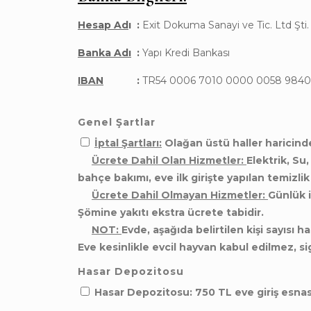
Hesap Ad
ı
:
Exit Dokuma Sanayi ve Tic. Ltd Şti
Banka Adı
:
Yapı Kredi Bankası
IBAN
:
TR54 0006 7010 0000 0058 9840
Genel Şartlar
İptal Şartları:
Olağan üstü haller haricind
Ücrete Dahil Olan Hizmetler:
Elektrik, Su
bahçe bakımı, eve ilk girişte yapılan temizlik
Ücrete Dahil Olmayan Hizmetler:
Günlük i
Şömine yakıtı ekstra ücrete tabidir.
NOT:
Evde, aşağıda belirtilen kişi sayısı h
Eve kesinlikle evcil hayvan kabul edilmez, s
Hasar Depozitosu
Hasar Depozitosu: 750 TL eve giriş esnas