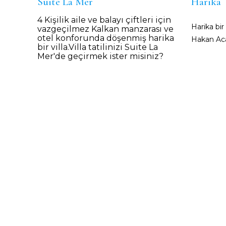
Suite La Mer
Harika
4 Kişilik aile ve balayı çiftleri için
Harika bi
vazgeçilmez Kalkan manzarası ve
otel konforunda döşenmiş harika
Hakan Ac
bir villa.Villa tatilinizi Suite La
Mer'de geçirmek ister misiniz?