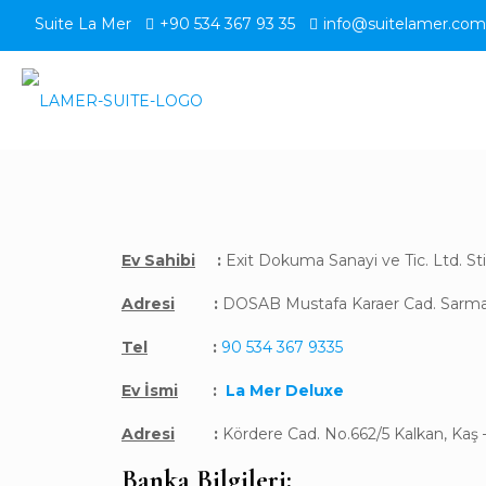
Suite La Mer
+90 534 367 93 35
info@suitelamer.com
Ev Sahibi
:
Exit Dokuma Sanayi ve Tic. Ltd. Sti
Adresi
:
DOSAB Mustafa Karaer Cad. Sarma
Tel
:
90 534 367 9335
Ev İsmi
:
La Mer Deluxe
Adresi
:
Kördere Cad. No.662/5 Kalkan, Ka
Banka Bilgileri: