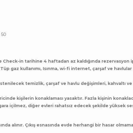
.
 50
e Check-in tarihine 4 haftadan az kaldığında rezervasyon 
, Tüp gaz kullanımı, Isınma, wi-fi internet, çarşaf ve havlula
stenilecek temizlik, çarşaf ve havlu değişimleri, kahvaltı v
aricinde kişilerin konaklaması yasaktır. Fazla kişinin konaklad
igara içilmez, diğer evleri rahatsız edecek şekilde yüksek s
ında alınır. Çıkış esnasında evde herhangi bir hasar olmam