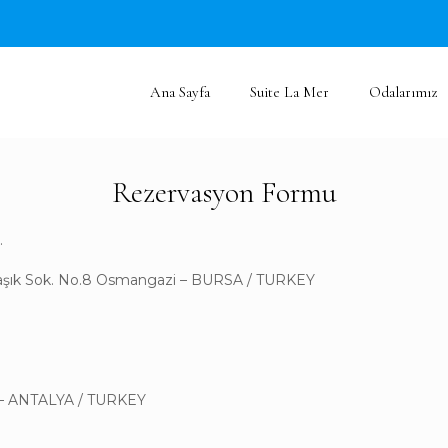
Ana Sayfa
Suite La Mer
Odalarımız
Rezervasyon Formu
.
şık Sok. No.8 Osmangazi – BURSA / TURKEY
ş – ANTALYA / TURKEY